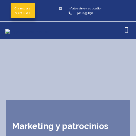
Campus
info@esinev.education
Virtual
910 053 890
Marketing y patrocinios