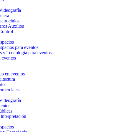
Videografía
ciera
patrocinios
eros Auxilios
Control
Espacios
Espacios para eventos
s y Tecnología para eventos
a eventos
co en eventos
itectura
nto
Comerciales
Videografía
ventos
úblicas
Interpretación
Espacios