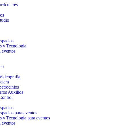
rriculares
tos
tudio
Espacios
s y Tecnología
a eventos
co
Videografía
ciera
patrocinios
eros Auxilios
Control
Espacios
Espacios para eventos
s y Tecnología para eventos
a eventos