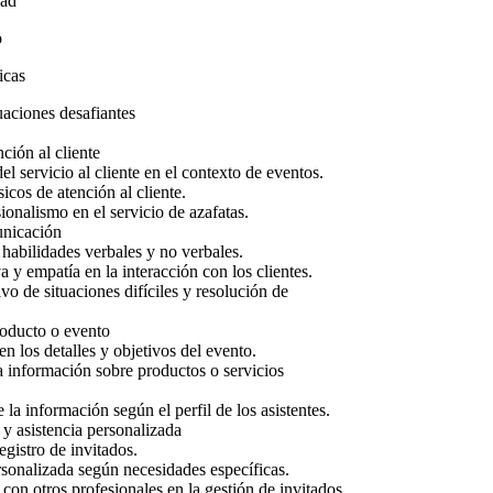
dad
o
icas
uaciones desafiantes
ión al cliente
l servicio al cliente en el contexto de eventos.
icos de atención al cliente.
ionalismo en el servicio de azafatas.
nicación
 habilidades verbales y no verbales.
 y empatía en la interacción con los clientes.
vo de situaciones difíciles y resolución de
oducto o evento
n los detalles y objetivos del evento.
 información sobre productos o servicios
la información según el perfil de los asistentes.
y asistencia personalizada
egistro de invitados.
rsonalizada según necesidades específicas.
con otros profesionales en la gestión de invitados.