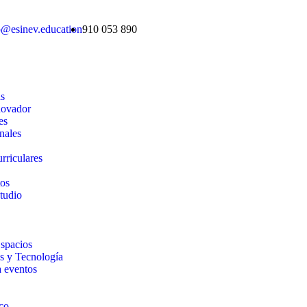
o@esinev.education
910 053 890
as
novador
es
nales
rriculares
tos
tudio
Espacios
s y Tecnología
a eventos
co