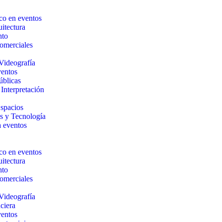
co en eventos
itectura
nto
Comerciales
Videografía
ventos
úblicas
Interpretación
Espacios
s y Tecnología
a eventos
co en eventos
itectura
nto
Comerciales
Videografía
ciera
ventos