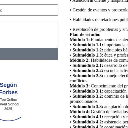
• Atención al cliente y hospitali
• Gestión de eventos y protocol
• Habilidades de relaciones públ
• Resolución de problemas y sit
Plan de estudio:
Módulo 1:
Fundamentos de atenc
•
Submódulo 1.1:
importancia de
•
Submódulo 1.2:
principios bás
•
Submódulo 1.3:
ética y profes
Módulo 2:
Habilidades de comu
•
Submódulo 2.1:
desarrollo de
•
Submódulo 2.2:
escucha activa
•
Submódulo 2.3:
manejo efecti
conflictos.
Según
Módulo 3:
Conocimiento del pr
•
Submódulo 3.1:
capacitación e
Forbes
•
Submódulo 3.2:
dominio de la
Top Online
promocionados.
vent School
•
Submódulo 3.3:
adaptación de 
2025
Módulo 4:
Gestión de invitados 
•
Submódulo 4.1:
recepción y r
•
Submódulo 4.2:
asistencia pe
•
Submódulo 4.3:
coordinación 