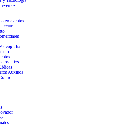
s y Tecnología
a eventos
co en eventos
itectura
nto
Comerciales
Videografía
ciera
ventos
patrocinios
úblicas
eros Auxilios
Control
as
novador
es
nales