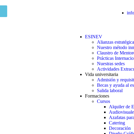
inf
ESINEV
Alianzas estratégic
Nuestro método in
Claustro de Mentor
Prácticas Internacio
Nuestras sedes
Actividades Extracu
Vida universitaria
Admisión y requisi
Becas y ayuda al es
Salida laboral
Formaciones
Cursos
Alquiler de 
Audiovisuale
Azafatas par
Catering
Decoración
Diseño Gráfi