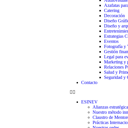
Audiovisuale
Azafatas par
Catering
Decoración
Diseño Gráfi
Diseño y arqu
Entretenimie
Estrategias 
Eventos
Fotografía y 
Gestión finan
Legal para e
Marketing y 
Relaciones P
Salud y Prim
Seguridad y 
Contacto
ESINEV
Alianzas estratégic
Nuestro método in
Claustro de Mentor
Prácticas Internacio
Nuestras sedes