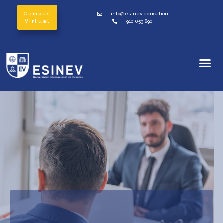
Campus
info@esinev.education
Virtual
910 053 890